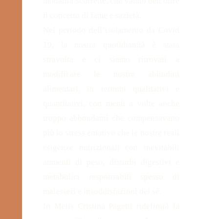
modalità scorrette, che vanno ben oltre
il concetto di fame e sazietà.
Nel periodo dell’isolamento da Covid
19, la nostra quotidianità è stata
stravolta e ci siamo ritrovati a
modificare le nostre abitudini
alimentari, in termini qualitativi e
quantitativi, con menù a volte anche
troppo abbondanti che compensavano
più lo stress emotivo che le nostre reali
esigenze nutrizionali con inevitabili
aumenti di peso, disturbi digestivi e
metabolici responsabili spesso di
malesseri e insoddisfazioni del sé.
In Metis Cristina Pagetti ridefinirà la