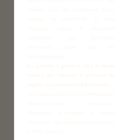
interna considera la persona nel suo
insieme, nella sua complessità fisica,
mentale ed emozionale. E’ tutto
collegato, quindi è importante
considerare ogni particolare
dell’essere, anche nelle sue
interconnessioni.
La persona è presa in cura in modo
olistico per valutare il percorso da
seguire per mantenere il ben-essere.
La terapia potrà essere convenzionale,
omotossicologia, nutrizionale,
fitoterapica o avvalersi di terapie
sistemiche con ossigeno-ozonoterapia
o flebo chelanti.