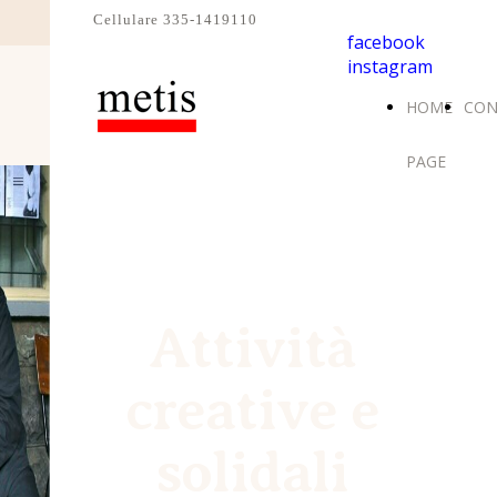
Cellulare 335-1419110
facebook
instagram
HOME
CON
PAGE
Attività
creative e
solidali